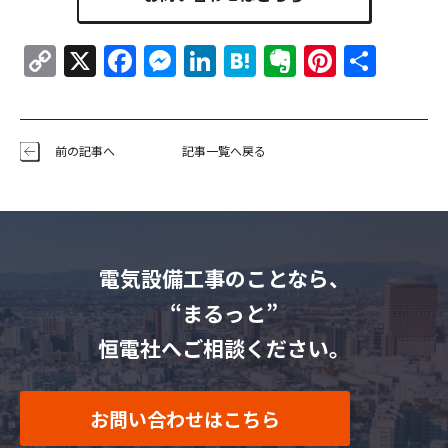
Copy
X
Facebook
Messenger
LinkedIn
Hatena
Evernote
Pintere
共
Link
有
前の記事へ
記事一覧へ戻る
電気設備工事のことなら、
“まるっと”
恒電社へご相談ください。
お問い合わせはこちら