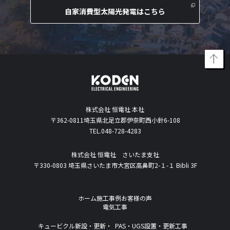
自家消費型太陽光発電はこちら
株式会社 恒電社 本社
〒362-0811埼玉県北足立郡伊奈町西小針6-108
TEL.048-728-4283
株式会社 恒電社 さいたま支社
〒330-0803 埼玉県さいたま市大宮区高鼻町2-１-１ Bibli 3F
ホーム
施工事例
お客様の声
電気工事
キュービクル新設・更新・
PAS・UGS設置・更新工事