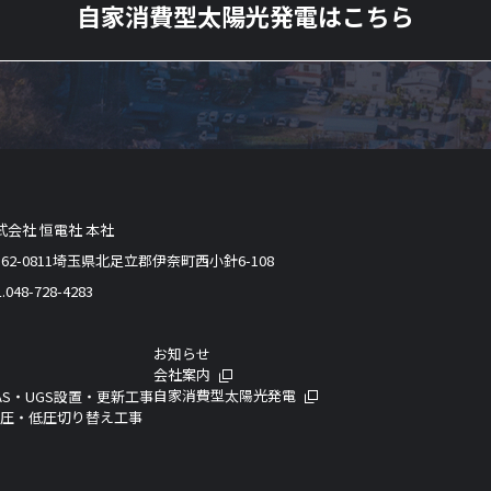
自家消費型太陽光発電はこちら
式会社 恒電社 本社
362-0811埼玉県北足立郡伊奈町西小針6-108
.048-728-4283
お知らせ
会社案内
自家消費型太陽光発電
AS・UGS設置・更新工事
高圧・低圧切り替え工事