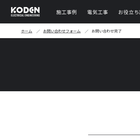
施工事例
電気工事
お役立ち
キュービクル新設・
ホーム
お問い合わせフォーム
お問い合わせ完了
PAS・UAS（UGS
ケーブル更新工事
高圧・低圧切り替え
照明（LED）設備工事
自家消費型太陽光発