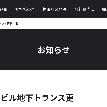
記事
お客様の声
恒電社の特長
会社案内
採
更新・撤去・修繕工事
ランス更新工事
）設置・更新工事
お知らせ
工事
電
|ビル地下トランス更