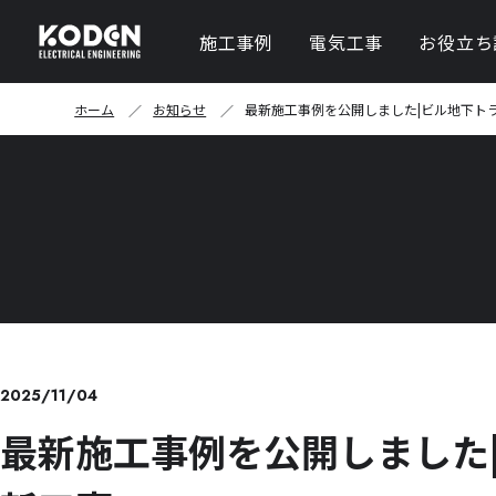
施工事例
電気工事
お役立ち
キュービクル新設・
ホーム
お知らせ
最新施工事例を公開しました|ビル地下ト
PAS・UAS（UGS
ケーブル更新工事
高圧・低圧切り替え
照明（LED）設備工事
自家消費型太陽光発
2025/11/04
最新施工事例を公開しました