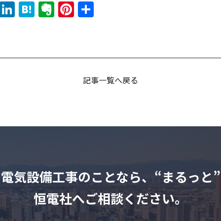
cebook
Messenger
LinkedIn
Hatena
Evernote
Pinterest
共
有
記事一覧へ戻る
電気設備工事のことなら、
“まるっと”
恒電社へご相談ください。