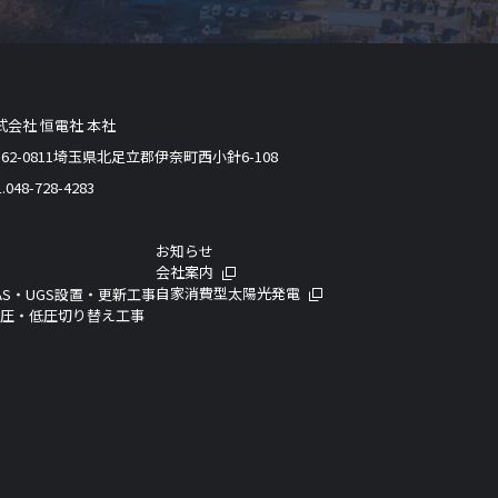
式会社 恒電社 本社
362-0811埼玉県北足立郡伊奈町西小針6-108
.048-728-4283
お知らせ
会社案内
自家消費型太陽光発電
AS・UGS設置・更新工事
高圧・低圧切り替え工事