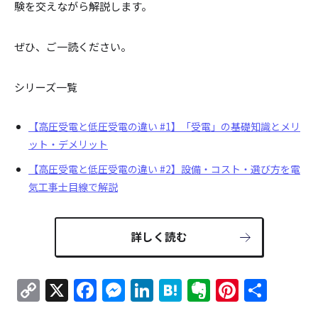
験を交えながら解説します。
ぜひ、ご一読ください。
シリーズ一覧
【高圧受電と低圧受電の違い #1】「受電」の基礎知識とメリ
ット・デメリット
【高圧受電と低圧受電の違い #2】設備・コスト・選び方を電
気工事士目線で解説
詳しく読む
Copy
X
Facebook
Messenger
LinkedIn
Hatena
Evernote
Pintere
共
Link
有