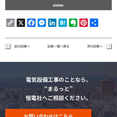
Copy
X
Facebook
Messenger
LinkedIn
Hatena
Evernote
Pintere
共
Link
有
前の記事へ
記事一覧へ戻る
次の記事へ
電気設備工事のことなら、
“まるっと”
恒電社へご相談ください。
お問い合わせはこちら