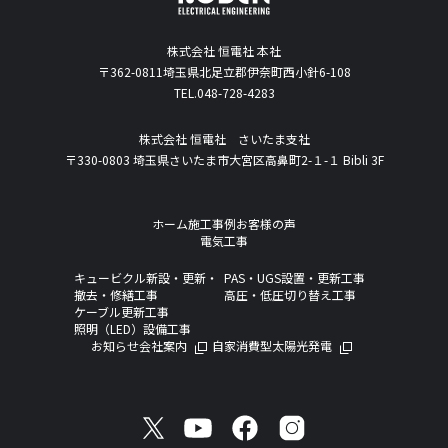
株式会社 恒電社 本社
〒362-0811埼玉県北足立郡伊奈町西小針6-108
TEL.048-728-4283
株式会社 恒電社 さいたま支社
〒330-0803 埼玉県さいたま市大宮区高鼻町2-１-１ Bibli 3F
ホーム
施工事例
お客様の声
電気工事
キュービクル新設・更新・
PAS・UGS設置・更新工事
撤去・修繕工事
高圧・低圧切り替え工事
ケーブル更新工事
照明（LED）設備工事
お知らせ
会社案内
自家消費型太陽光発電